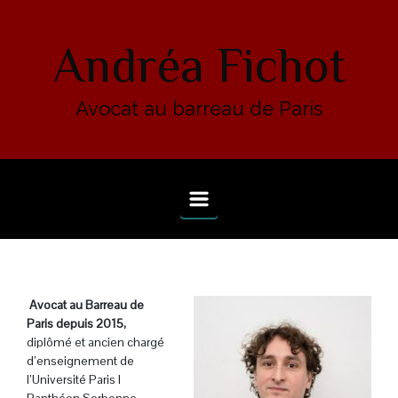
Skip to main content
Andréa Fichot
Avocat au barreau de Paris
.
A
vocat au Barreau de
Paris depuis 2015,
diplômé et ancien chargé
d’enseignement de
l’Université Paris I