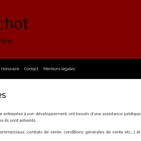
chot
aris
Honoraire
Contact
Mentions légales
es
ur entreprise à son développement, ont besoin d’une assistance juridique po
 ils sont astreints.
commerciaux, contrats de vente, conditions générales de vente etc…) et p