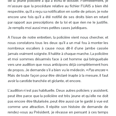
de la jeune policière à qui a échu le dossier. Formellement, je
m’assure que la procédure relative au fichier FIJAIS a bien été
respectée, qu’il a reçu sa notification en sortie de prison, je note
encore une fois qu’il a été notifié de ses droits bien en retard
par rapport aux prescriptions de la loi et que rien ne le justifie.
Je remplis moi aussi mes petites cases juridiques.
A l’issue de notre entretien, la policière vient nous chercher, et
nous constatons tous les deux qu’il a un mal fou à monter les
nombreux escaliers à cause nous dit-il d’une jambe cassée
jamais vraiment soignée. Il halète à chaque marche. La policière
et moi sommes désarmés face à cet homme qui bringuebale
vers une audition que nous anticipons déjà complètement hors
de propos. Je demande s’il a bien vu le médecin.
« Pas encore »
.
Mais de toute façon pour être déclaré inapte à la mesure, il faut
avoir la carotide tranchée et giclante, et encore.
L’audition n’est pas habituelle. Deux autres policiers y assistent,
peut être parce que la policière est très jeune et qu’elle ne doit
pas encore être titularisée, peut être aussi car le gardé à vue est
comme une attraction. Il répète son histoire de demande de
rendez-vous au Président, je rêvasse en pensant à ces temps