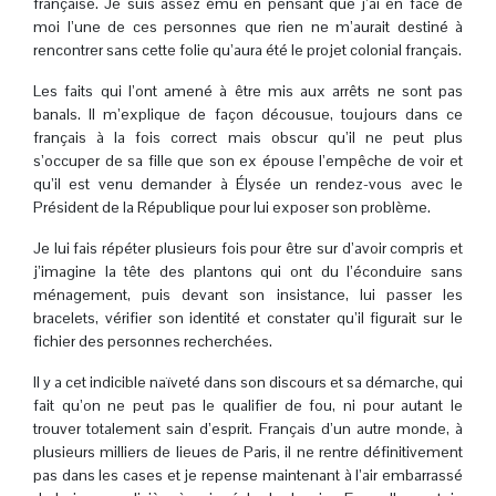
française. Je suis assez ému en pensant que j’ai en face de
moi l’une de ces personnes que rien ne m’aurait destiné à
rencontrer sans cette folie qu’aura été le projet colonial français.
Les faits qui l’ont amené à être mis aux arrêts ne sont pas
banals. Il m’explique de façon décousue, toujours dans ce
français à la fois correct mais obscur qu’il ne peut plus
s’occuper de sa fille que son ex épouse l’empêche de voir et
qu’il est venu demander à Élysée un rendez-vous avec le
Président de la République pour lui exposer son problème.
Je lui fais répéter plusieurs fois pour être sur d’avoir compris et
j’imagine la tête des plantons qui ont du l’éconduire sans
ménagement, puis devant son insistance, lui passer les
bracelets, vérifier son identité et constater qu’il figurait sur le
fichier des personnes recherchées.
Il y a cet indicible naïveté dans son discours et sa démarche, qui
fait qu’on ne peut pas le qualifier de fou, ni pour autant le
trouver totalement sain d’esprit. Français d’un autre monde, à
plusieurs milliers de lieues de Paris, il ne rentre définitivement
pas dans les cases et je repense maintenant à l’air embarrassé