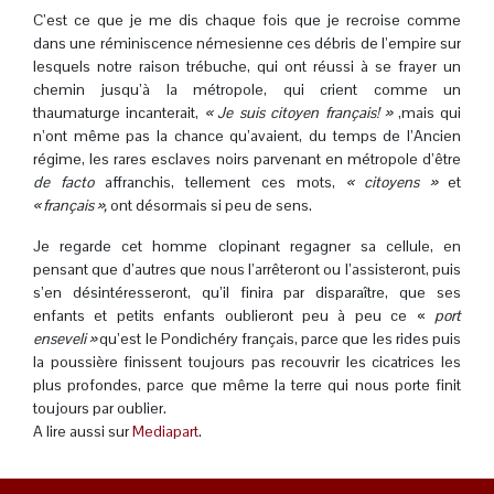
C’est ce que je me dis chaque fois que je recroise comme
dans une réminiscence némesienne ces débris de l’empire sur
lesquels notre raison trébuche, qui ont réussi à se frayer un
chemin jusqu’à la métropole, qui crient comme un
thaumaturge incanterait,
« Je suis citoyen français! »
,mais qui
n’ont même pas la chance qu’avaient, du temps de l’Ancien
régime, les rares esclaves noirs parvenant en métropole d’être
de facto
affranchis, tellement ces mots,
« citoyens »
et
« français »,
ont désormais si peu de sens.
Je regarde cet homme clopinant regagner sa cellule, en
pensant que d’autres que nous l’arrêteront ou l’assisteront, puis
s’en désintéresseront, qu’il finira par disparaître, que ses
enfants et petits enfants oublieront peu à peu ce «
port
enseveli »
qu’est le Pondichéry français, parce que les rides puis
la poussière finissent toujours pas recouvrir les cicatrices les
plus profondes, parce que même la terre qui nous porte finit
toujours par oublier.
A lire aussi sur
Mediapart
.