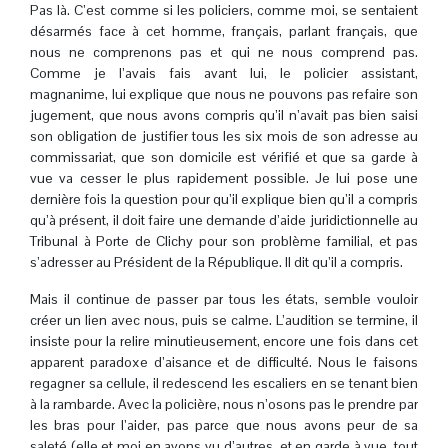
Pas là. C’est comme si les policiers, comme moi, se sentaient
désarmés face à cet homme, français, parlant français, que
nous ne comprenons pas et qui ne nous comprend pas.
Comme je l’avais fais avant lui, le policier assistant,
magnanime, lui explique que nous ne pouvons pas refaire son
jugement, que nous avons compris qu’il n’avait pas bien saisi
son obligation de justifier tous les six mois de son adresse au
commissariat, que son domicile est vérifié et que sa garde à
vue va cesser le plus rapidement possible. Je lui pose une
dernière fois la question pour qu’il explique bien qu’il a compris
qu’à présent, il doit faire une demande d’aide juridictionnelle au
Tribunal à Porte de Clichy pour son problème familial, et pas
s’adresser au Président de la République. Il dit qu’il a compris.
Mais il continue de passer par tous les états, semble vouloir
créer un lien avec nous, puis se calme. L’audition se termine, il
insiste pour la relire minutieusement, encore une fois dans cet
apparent paradoxe d’aisance et de difficulté. Nous le faisons
regagner sa cellule, il redescend les escaliers en se tenant bien
à la rambarde. Avec la policière, nous n’osons pas le prendre par
les bras pour l’aider, pas parce que nous avons peur de sa
saleté (elle et moi en avons vu d’autres, et en garde à vue, tout