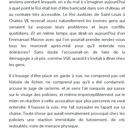
anciens pendant lesquels on a du mal à s’imaginer aujourd’hui
à quel point le Roi était loin d’être barricadé dans son château, et
au contraire très accessible. Le Roi-Justicier, de Saint-Louis à
Charles VII, recevait assez naturellement les bonnes gens qui
venaient lui exposer leurs problèmes et leurs conflits
quotidiens.
Et en même temps,
que dirait-on aujourd’hui d’un
Emmanuel Macron avec qui l’on pourrait prendre rendez-vous
tous les mercredi après-midi pour qu’il entende nos
doléances? Sans doute l’accuserait-on de faire de la
démagogie à vil prix, comme VGE quand il s’invitait à dîner chez
les gens.
Il s’insurge d’être placé en garde à vue, ne comprend pas cet
histoire de fichier, ne comprend pas qu’il a été condamné,
accuse le juge de racisme, et je sens l’air narquois qui passe
sur le visage des policiers, et même imperceptiblement sur le
mien en réaction à cette accusation que plus personne ne veut
entendre. Il hausse la voix, me fait sursauter en tapant sur sa
chaise. Toute chose qui aurait normalement provoqué chez les
policiers une réaction immédiate de tutoiement, de cris
redoublés, voire de menace physique.