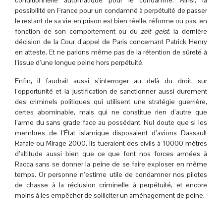
conditionnelle automatique pour le condamné. Ainsi, la
possibilité en France pour un condamné à perpétuité de passer
le restant de sa vie en prison est bien réelle, réforme ou pas, en
fonction de son comportement ou du
zeit geist
, la dernière
décision de la Cour d’appel de Paris concernant Patrick Henry
en atteste. Et ne parlons même pas de la rétention de sûreté à
l’issue d’une longue peine hors perpétuité.
Enfin, il faudrait aussi s’interroger au delà du droit, sur
l’opportunité et la justification de sanctionner aussi durement
des criminels politiques qui utilisent une stratégie guerrière,
certes abominable, mais qui ne constitue rien d’autre que
l’arme du sans grade face au possédant. Nul doute que si les
membres de l’État islamique disposaient d’avions Dassault
Rafale ou Mirage 2000, ils tueraient des civils à 10000 mètres
d’altitude aussi bien que ce que font nos forces armées à
Racca sans se donner la peine de se faire exploser en même
temps. Or personne n’estime utile de condamner nos pilotes
de chasse à la réclusion criminelle à perpétuité, et encore
moins à les empêcher de solliciter un aménagement de peine.
.