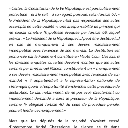
« Certes, la Constitution de la Ve République est particulièrement
protectrice – et il le sait – à son égard, puisque, selon l’article 67, «
le Président de la République n’est pas responsable des actes
accomplis en cette qualité ». Une irresponsabilité de principe qui
ne saurait omettre l’hypothèse évoquée par l’article 68, lequel
prévoit : « Le Président de la République […] peut être destitué […]
en cas de manquement à ses devoirs manifestement
incompatible avec l’exercice de son mandat. La destitution est
prononcée par le Parlement constitué en Haute Cour. Dès lors, si
les diverses enquêtes ouvertes devaient montrer que les actes
commis par Emmanuel Macron constituaient un « manquement
à ses devoirs manifestement incompatible avec l’exercice de son
mandat », il appartiendrait à la représentation nationale de
s’interroger quant à l’opportunité d’enclencher cette procédure de
destitution. Le fait, notamment, de ne pas avoir directement ou
indirectement demandé à saisir le procureur de la République,
comme l’y obligeait l’article 40 du code de procédure pénale,
pourrait fonder ce manquement.»
Alors que les députés de la majorité n’avaient cessé
d’interrompre André Chassaigne, le silence se fit dans