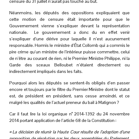
censure du 31 juillet n’aurait pas touché au but.
Néanmoins, les députés des oppositions expliquaient que
cette motion de censure était importante pour que le
Gouvernement vienne s’expliquer devant la représentation
nationale. Le gouvernement a donc du en effet venir
s’expliquer d’une dérive pour laquelle il n’est aucunement
responsable. Hormis le ministre d’État Collomb qui a commis le
pire crime qu’un ministre de l’intérieur puisse commettre, celui
de n’être au courant de rien, ni le Premier Ministre Philippe, ni la
Garde des sceaux Belloubet n’étaient directement ou
indirectement impliqués dans les faits.
Pourquoi alors les députés se sentent-ils obligés d’en passer
encore et toujours par le filtre du Premier Ministre dont le statut
est, de président en président, sans cesse amoindri, et ce
malgré les qualités de l’actuel preneur du bail à Matignon ?
Car il faut lire la loi organique n° 2014-1392 du 24 novembre
2014 portant application de l’article 68 de la Constitution :
« La décision de réunir la Haute Cour résulte de l’adoption d’une
proposition de résolution par les deux assemblées du Parlement,