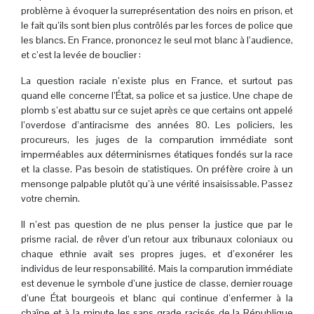
problème à évoquer la surreprésentation des noirs en prison, et
le fait qu’ils sont bien plus contrôlés par les forces de police que
les blancs. En France, prononcez le seul mot blanc à l’audience,
et c’est la levée de bouclier :
La question raciale n’existe plus en France, et surtout pas
quand elle concerne l’État, sa police et sa justice. Une chape de
plomb s’est abattu sur ce sujet après ce que certains ont appelé
l’overdose d’antiracisme des années 80. Les policiers, les
procureurs, les juges de la comparution immédiate sont
imperméables aux déterminismes étatiques fondés sur la race
et la classe. Pas besoin de statistiques. On préfère croire à un
mensonge palpable plutôt qu’à une vérité insaisissable. Passez
votre chemin.
Il n’est pas question de ne plus penser la justice que par le
prisme racial, de rêver d’un retour aux tribunaux coloniaux ou
chaque ethnie avait ses propres juges, et d’exonérer les
individus de leur responsabilité. Mais la comparution immédiate
est devenue le symbole d’une justice de classe, dernier rouage
d’une État bourgeois et blanc qui continue d’enfermer à la
chaîne et à la minute les sans grade racisés de la République