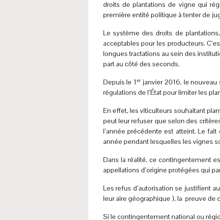
droits de plantations de vigne qui ré
première entité politique à tenter de ju
Le système des droits de plantations
acceptables pour les producteurs. C’e
longues tractations au sein des institut
part au côté des seconds.
er
Depuis le 1
janvier 2016, le nouveau s
régulations de l’État pour limiter les pl
En effet, les viticulteurs souhaitant pla
peut leur refuser que selon des critèr
l’année précédente est atteint. Le fa
année pendant lesquelles les vignes so
Dans la réalité, ce contingentement es
appellations d’origine protégées qui pa
Les refus d’autorisation se justifient
leur aire géographique ), la preuve de 
Si le contingentement national ou régio