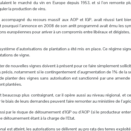
gulaient le marché du vin en Europe depuis 1953, et si l’on remonte pl
guler la production de vins.
, accompagné du recours massif aux AOP et IGP, avait réussi tant bie
st pourquoi l’annonce en 2008 de son arrêt programmé avait ému les syndi
ions européennes pour arriver à un compromis entre libéraux et dirigistes, 
ystème d’autorisations de plantation a été mis en place. Ce régime signe 
antations de vigne.
nter de nouvelles vignes doivent à présent pour ce faire simplement sollicite
es précis, notamment si le contingentement d’augmentation de 1% de la su
it de planter des vignes sans autorisation est sanctionné par une amende
nt plantées.
t beaucoup plus contraignant, car il opère aussi au niveau régional, et c
r le biais de leurs demandes peuvent faire remonter au ministère de l’agri
 aussi par le risque de détournement d’IGP ou d’AOP (si le producteur ent
ce détournement étant à la charge de l’Etat.
nal est atteint, les autorisations se délivrent au pro rata des terres expl