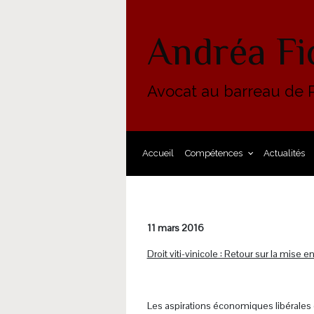
Skip to main content
Andréa Fi
Avocat au barreau de P
Accueil
Compétences
Actualités
11 mars 2016
Droit viti-vinicole : Retour sur la mise
.
Les aspirations économiques libérales