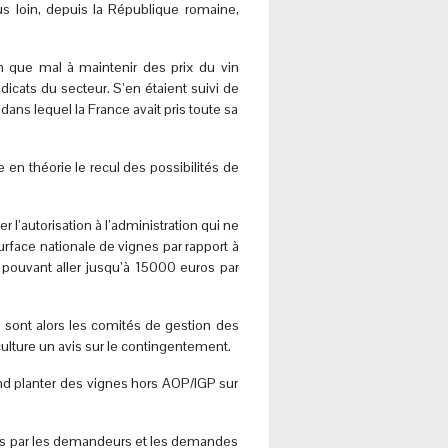
us loin, depuis la République romaine,
n que mal à maintenir des prix du vin
cats du secteur. S’en étaient suivi de
dans lequel la France avait pris toute sa
en théorie le recul des possibilités de
r l’autorisation à l’administration qui ne
rface nationale de vignes par rapport à
 pouvant aller jusqu’à 15000 euros par
e sont alors les comités de gestion des
culture un avis sur le contingentement.
end planter des vignes hors AOP/IGP sur
oités par les demandeurs et les demandes